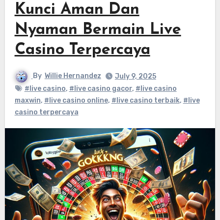
Kunci Aman Dan
Nyaman Bermain Live
Casino Terpercaya
By
Willie Hernandez
July 9, 2025
#live casino
,
#live casino gacor
,
#live casino
maxwin
,
#live casino online
,
#live casino terbaik
,
#live
casino terpercaya