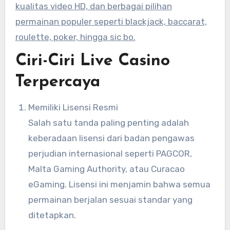
kualitas video HD, dan berbagai pilihan
permainan populer seperti blackjack, baccarat,
roulette, poker, hingga sic bo.
Ciri-Ciri Live Casino
Terpercaya
Memiliki Lisensi Resmi
Salah satu tanda paling penting adalah
keberadaan lisensi dari badan pengawas
perjudian internasional seperti PAGCOR,
Malta Gaming Authority, atau Curacao
eGaming. Lisensi ini menjamin bahwa semua
permainan berjalan sesuai standar yang
ditetapkan.