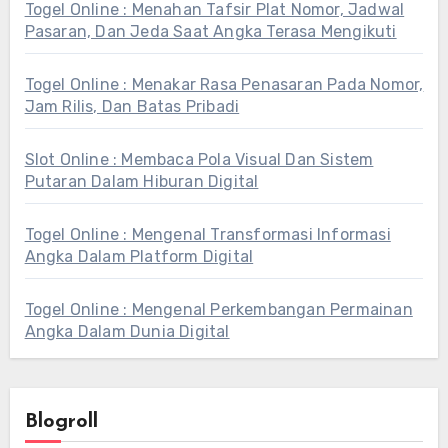
Togel Online : Menahan Tafsir Plat Nomor, Jadwal
Pasaran, Dan Jeda Saat Angka Terasa Mengikuti
Togel Online : Menakar Rasa Penasaran Pada Nomor,
Jam Rilis, Dan Batas Pribadi
Slot Online : Membaca Pola Visual Dan Sistem
Putaran Dalam Hiburan Digital
Togel Online : Mengenal Transformasi Informasi
Angka Dalam Platform Digital
Togel Online : Mengenal Perkembangan Permainan
Angka Dalam Dunia Digital
Blogroll