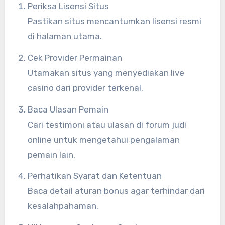
Periksa Lisensi Situs
Pastikan situs mencantumkan lisensi resmi
di halaman utama.
Cek Provider Permainan
Utamakan situs yang menyediakan live
casino dari provider terkenal.
Baca Ulasan Pemain
Cari testimoni atau ulasan di forum judi
online untuk mengetahui pengalaman
pemain lain.
Perhatikan Syarat dan Ketentuan
Baca detail aturan bonus agar terhindar dari
kesalahpahaman.