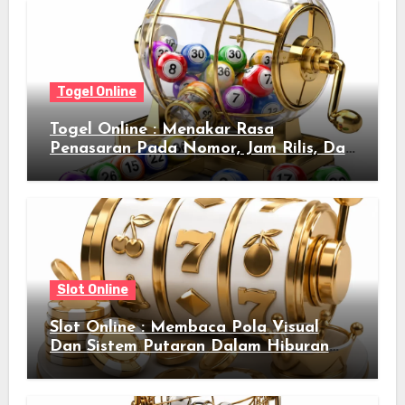
Togel Online
Togel Online : Menakar Rasa
Penasaran Pada Nomor, Jam Rilis, Dan
Batas Pribadi
Slot Online
Slot Online : Membaca Pola Visual
Dan Sistem Putaran Dalam Hiburan
Digital