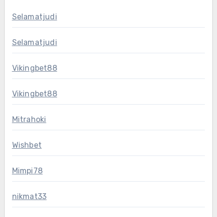
Selamatjudi
Selamatjudi
Vikingbet88
Vikingbet88
Mitrahoki
Wishbet
Mimpi78
nikmat33