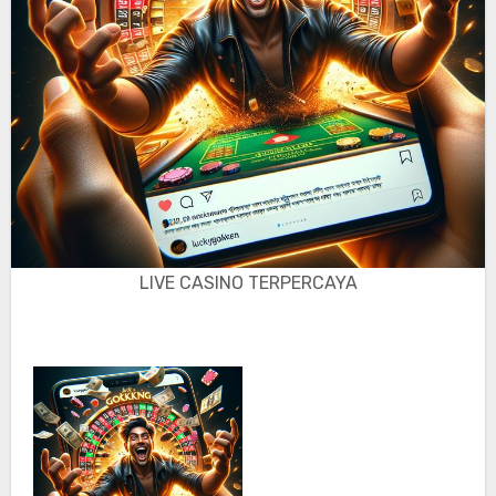
LIVE CASINO TERPERCAYA