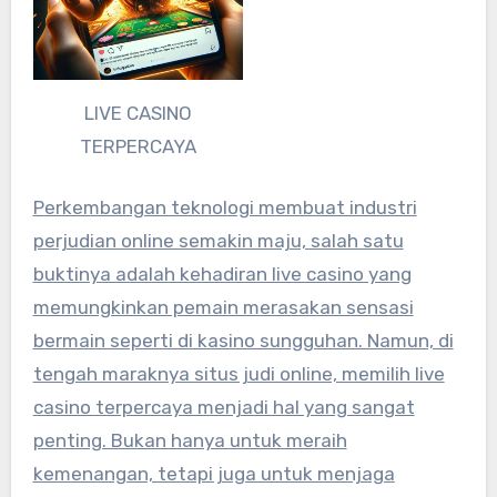
LIVE CASINO
TERPERCAYA
Perkembangan teknologi membuat industri
perjudian online semakin maju, salah satu
buktinya adalah kehadiran live casino yang
memungkinkan pemain merasakan sensasi
bermain seperti di kasino sungguhan. Namun, di
tengah maraknya situs judi online, memilih live
casino terpercaya menjadi hal yang sangat
penting. Bukan hanya untuk meraih
kemenangan, tetapi juga untuk menjaga