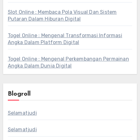
Slot Online : Membaca Pola Visual Dan Sistem
Putaran Dalam Hiburan Digital
Togel Online : Mengenal Transformasi Informasi
Angka Dalam Platform Digital
Togel Online : Mengenal Perkembangan Permainan
Angka Dalam Dunia Digital
Blogroll
Selamatjudi
Selamatjudi