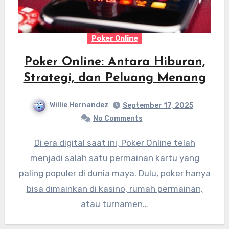
Poker Online
Poker Online: Antara Hiburan,
Strategi, dan Peluang Menang
Willie Hernandez
September 17, 2025
No Comments
Di era digital saat ini, Poker Online telah
menjadi salah satu permainan kartu yang
paling populer di dunia maya. Dulu, poker hanya
bisa dimainkan di kasino, rumah permainan,
atau turnamen…