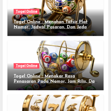
Togel Online
Togel Online : Menahan Tafsir Plat
Nomor, Jadwal Pasaran, Dan Jeda
Saat Angka Terasa Mengikuti
Togel Online
Togel Online : Menakar Rasa
Penasaran Pada Nomor, Jam Rilis, Dan
Batas Pribadi