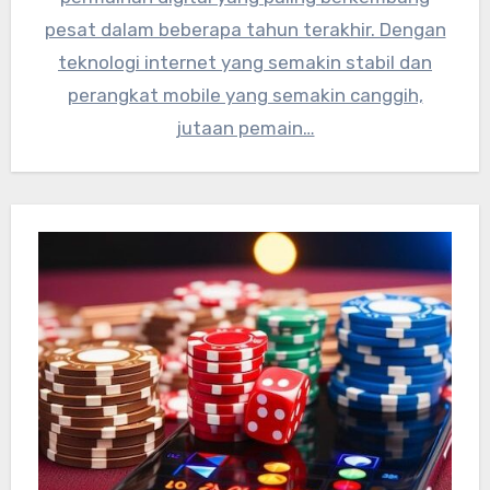
pesat dalam beberapa tahun terakhir. Dengan
teknologi internet yang semakin stabil dan
perangkat mobile yang semakin canggih,
jutaan pemain…