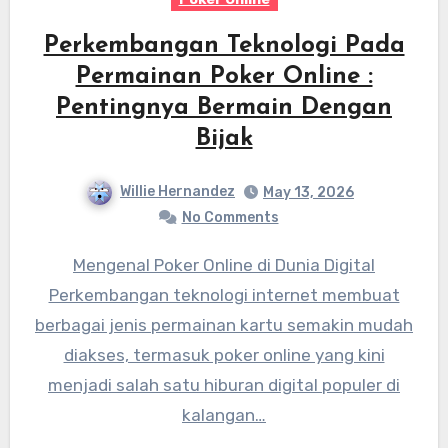
Perkembangan Teknologi Pada
Permainan Poker Online :
Pentingnya Bermain Dengan
Bijak
Willie Hernandez
May 13, 2026
No Comments
Mengenal Poker Online di Dunia Digital
Perkembangan teknologi internet membuat
berbagai jenis permainan kartu semakin mudah
diakses, termasuk poker online yang kini
menjadi salah satu hiburan digital populer di
kalangan…