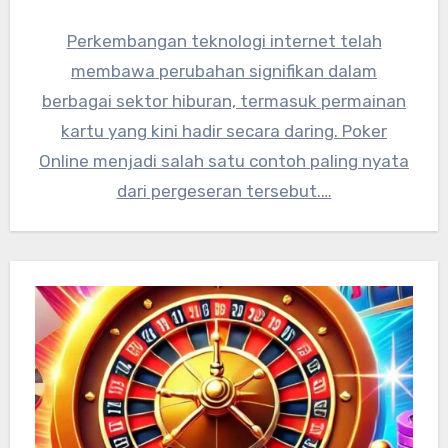
Perkembangan teknologi internet telah
membawa perubahan signifikan dalam
berbagai sektor hiburan, termasuk permainan
kartu yang kini hadir secara daring. Poker
Online menjadi salah satu contoh paling nyata
dari pergeseran tersebut.…