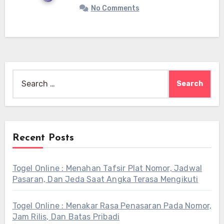
No Comments
Search
for:
Recent Posts
Togel Online : Menahan Tafsir Plat Nomor, Jadwal
Pasaran, Dan Jeda Saat Angka Terasa Mengikuti
Togel Online : Menakar Rasa Penasaran Pada Nomor,
Jam Rilis, Dan Batas Pribadi