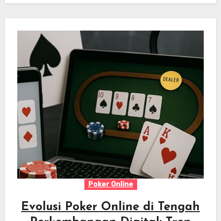
Poker Online
Evolusi Poker Online di Tengah