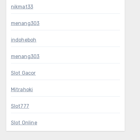
nikmat33
menang303
indoheboh
menang303
Slot Gacor
Mitrahoki
Slot777
Slot Online