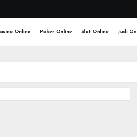
asino Online
Poker Online
Slot Online
Judi On