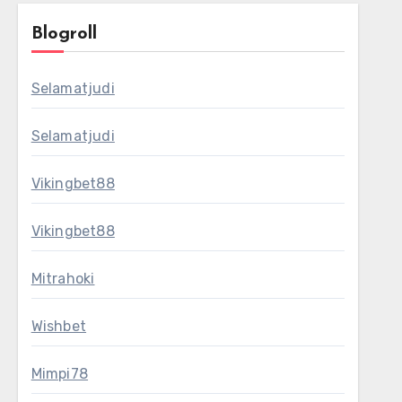
Blogroll
Selamatjudi
Selamatjudi
Vikingbet88
Vikingbet88
Mitrahoki
Wishbet
Mimpi78