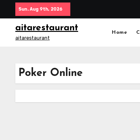
Skip
Sun. Aug 9th, 2026
to
content
aitarestaurant
Home
C
aitarestaurant
Poker Online