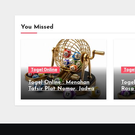
You Missed
Togel Online
Togel
Togel Online : Menahan
Togel
Tafsir Plat Nomor, Jadwal
Rasa
Pasaran, Dan Jeda Saat
Nomor
Angka Terasa Mengikuti
Batas