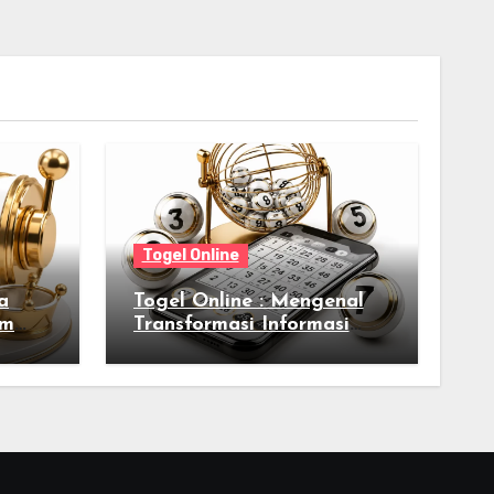
Togel Online
a
Togel Online : Mengenal
em
Transformasi Informasi
an
Angka Dalam Platform
Digital