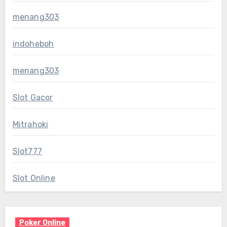
menang303
indoheboh
menang303
Slot Gacor
Mitrahoki
Slot777
Slot Online
Poker Online