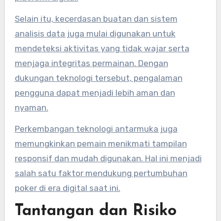
Selain itu, kecerdasan buatan dan sistem
analisis data juga mulai digunakan untuk
mendeteksi aktivitas yang tidak wajar serta
menjaga integritas permainan. Dengan
dukungan teknologi tersebut, pengalaman
pengguna dapat menjadi lebih aman dan
nyaman.
Perkembangan teknologi antarmuka juga
memungkinkan pemain menikmati tampilan
responsif dan mudah digunakan. Hal ini menjadi
salah satu faktor mendukung pertumbuhan
poker di era digital saat ini.
Tantangan dan Risiko