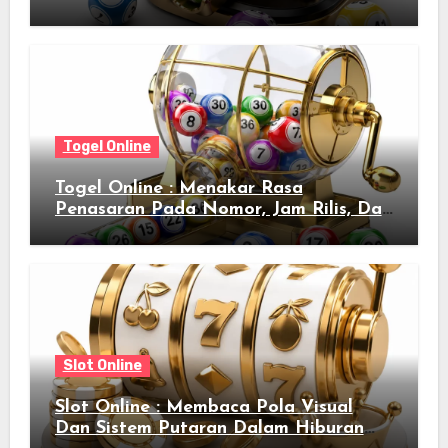
Saat Angka Terasa Mengikuti
Togel Online
Togel Online : Menakar Rasa
Penasaran Pada Nomor, Jam Rilis, Dan
Batas Pribadi
Slot Online
Slot Online : Membaca Pola Visual
Dan Sistem Putaran Dalam Hiburan