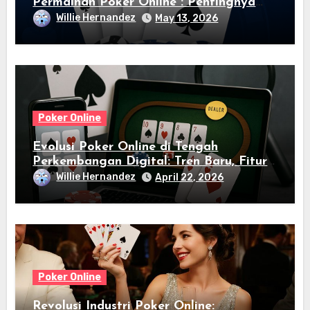
Permainan Poker Online : Pentingnya
Bermain Dengan Bijak
Willie Hernandez
May 13, 2026
Poker Online
Evolusi Poker Online di Tengah
Perkembangan Digital: Tren Baru, Fitur
Canggih, dan Manfaat Nyata
Willie Hernandez
April 22, 2026
Poker Online
Revolusi Industri Poker Online: