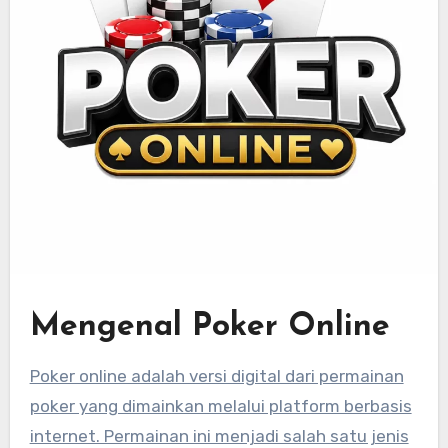
Mengenal Poker Online
Poker online adalah versi digital dari permainan
poker yang dimainkan melalui platform berbasis
internet. Permainan ini menjadi salah satu jenis