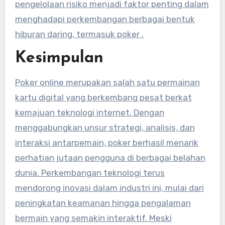
pengelolaan risiko menjadi faktor penting dalam
menghadapi perkembangan berbagai bentuk
hiburan daring, termasuk poker .
Kesimpulan
Poker online merupakan salah satu permainan
kartu digital yang berkembang pesat berkat
kemajuan teknologi internet. Dengan
menggabungkan unsur strategi, analisis, dan
interaksi antarpemain, poker berhasil menarik
perhatian jutaan pengguna di berbagai belahan
dunia. Perkembangan teknologi terus
mendorong inovasi dalam industri ini, mulai dari
peningkatan keamanan hingga pengalaman
bermain yang semakin interaktif. Meski