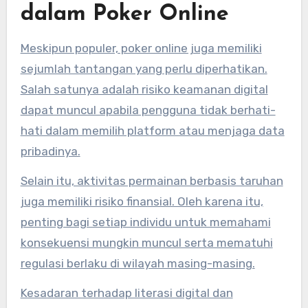
dalam Poker Online
Meskipun populer, poker online juga memiliki
sejumlah tantangan yang perlu diperhatikan.
Salah satunya adalah risiko keamanan digital
dapat muncul apabila pengguna tidak berhati-
hati dalam memilih platform atau menjaga data
pribadinya.
Selain itu, aktivitas permainan berbasis taruhan
juga memiliki risiko finansial. Oleh karena itu,
penting bagi setiap individu untuk memahami
konsekuensi mungkin muncul serta mematuhi
regulasi berlaku di wilayah masing-masing.
Kesadaran terhadap literasi digital dan