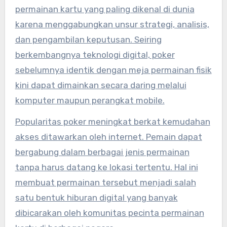
permainan kartu yang paling dikenal di dunia
karena menggabungkan unsur strategi, analisis,
dan pengambilan keputusan. Seiring
berkembangnya teknologi digital, poker
sebelumnya identik dengan meja permainan fisik
kini dapat dimainkan secara daring melalui
komputer maupun perangkat mobile.
Popularitas poker meningkat berkat kemudahan
akses ditawarkan oleh internet. Pemain dapat
bergabung dalam berbagai jenis permainan
tanpa harus datang ke lokasi tertentu. Hal ini
membuat permainan tersebut menjadi salah
satu bentuk hiburan digital yang banyak
dibicarakan oleh komunitas pecinta permainan