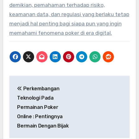
demikian, pemahaman terhadap risiko,
keamanan data, dan regulasi yang berlaku tetap
menjadi hal penting bagi siapa pun yang ingin
memahami fenomena poker di era digital.
Post
Perkembangan
navigation
Teknologi Pada
Permainan Poker
Online : Pentingnya
Bermain Dengan Bijak