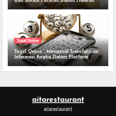
Dan Sistem Putaran Dalam Hiburan
Digital
Togel Online
Togel Online : Mengenal Transformasi
Informasi Angka Dalam Platform
Digital
aitarestaurant
aitarestaurant