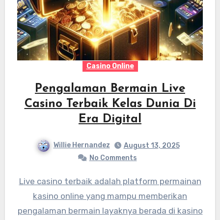
Casino Online
Pengalaman Bermain Live
Casino Terbaik Kelas Dunia Di
Era Digital
Willie Hernandez
August 13, 2025
No Comments
Live casino terbaik adalah platform permainan
kasino online yang mampu memberikan
pengalaman bermain layaknya berada di kasino