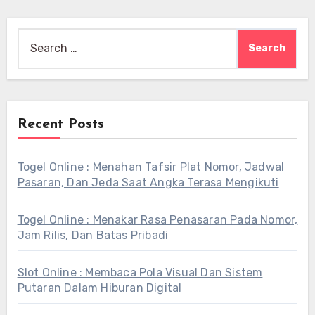
Search
for:
Recent Posts
Togel Online : Menahan Tafsir Plat Nomor, Jadwal
Pasaran, Dan Jeda Saat Angka Terasa Mengikuti
Togel Online : Menakar Rasa Penasaran Pada Nomor,
Jam Rilis, Dan Batas Pribadi
Slot Online : Membaca Pola Visual Dan Sistem
Putaran Dalam Hiburan Digital