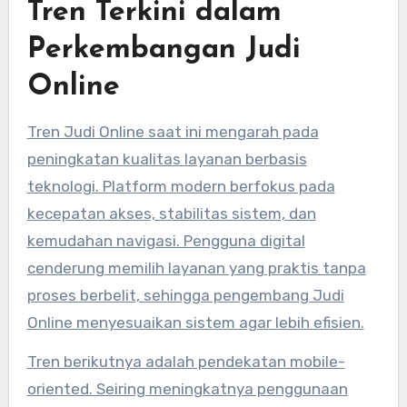
Tren Terkini dalam
Perkembangan Judi
Online
Tren Judi Online saat ini mengarah pada
peningkatan kualitas layanan berbasis
teknologi. Platform modern berfokus pada
kecepatan akses, stabilitas sistem, dan
kemudahan navigasi. Pengguna digital
cenderung memilih layanan yang praktis tanpa
proses berbelit, sehingga pengembang Judi
Online menyesuaikan sistem agar lebih efisien.
Tren berikutnya adalah pendekatan mobile-
oriented. Seiring meningkatnya penggunaan