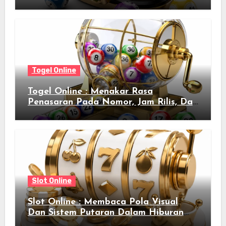
Saat Angka Terasa Mengikuti
Togel Online
Togel Online : Menakar Rasa
Penasaran Pada Nomor, Jam Rilis, Dan
Batas Pribadi
Slot Online
Slot Online : Membaca Pola Visual
Dan Sistem Putaran Dalam Hiburan
Digital