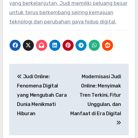
yang berkelanjutan, Judi memiliki peluang besar
untuk terus berkembang seiring kemajuan
teknologi dan perubahan gaya hidup digital.
Post
Judi Online:
Modernisasi Judi
navigation
Fenomena Digital
Online: Menyimak
yang Mengubah Cara
Tren Terkini, Fitur
Dunia Menikmati
Unggulan, dan
Hiburan
Manfaat di Era Digital