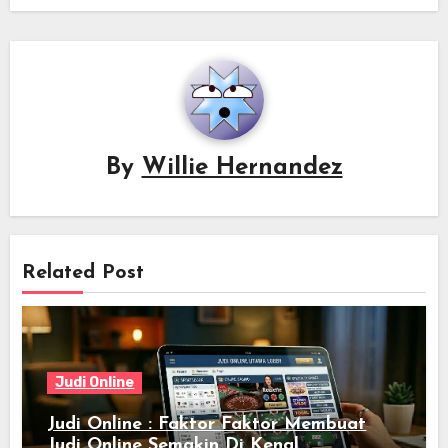
By
Willie Hernandez
Related Post
Judi Online
Judi Online : Faktor Faktor Membuat
Judi Online Semakin Di Kenal