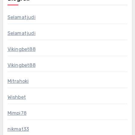
Selamatjudi
Selamatjudi
Vikingbet88
Vikingbet88
Mitrahoki
Wishbet
Mimpi78
nikmat33