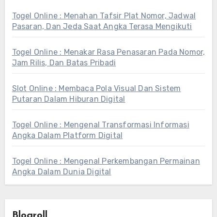
Togel Online : Menahan Tafsir Plat Nomor, Jadwal
Pasaran, Dan Jeda Saat Angka Terasa Mengikuti
Togel Online : Menakar Rasa Penasaran Pada Nomor,
Jam Rilis, Dan Batas Pribadi
Slot Online : Membaca Pola Visual Dan Sistem
Putaran Dalam Hiburan Digital
Togel Online : Mengenal Transformasi Informasi
Angka Dalam Platform Digital
Togel Online : Mengenal Perkembangan Permainan
Angka Dalam Dunia Digital
Blogroll