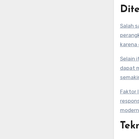
Dit
Salah 
perangk
karena 
Selain 
dapat m
semakin
Faktor 
respons
modern 
Tek