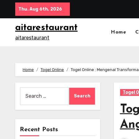
Skip
Thu. Aug 6th, 2026
to
content
aitarestaurant
Home
C
aitarestaurant
Home
Togel Online
Togel Online : Mengenal Transforma
Search
Togel O
for:
Tog
Ang
Recent Posts