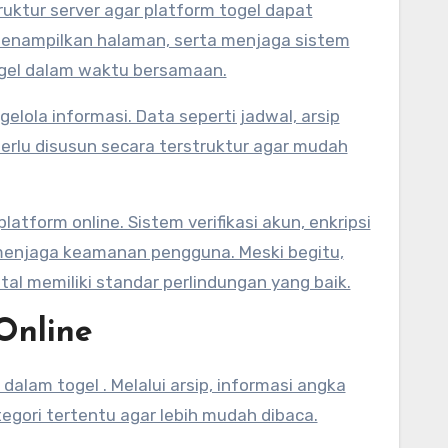
ktur server agar platform togel dapat
 menampilkan halaman, serta menjaga sistem
gel dalam waktu bersamaan.
elola informasi. Data seperti jadwal, arsip
erlu disusun secara terstruktur agar mudah
atform online. Sistem verifikasi akun, enkripsi
menjaga keamanan pengguna. Meski begitu,
al memiliki standar perlindungan yang baik.
Online
 dalam togel . Melalui arsip, informasi angka
egori tertentu agar lebih mudah dibaca.