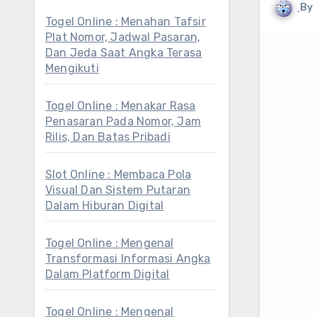
By
Togel Online : Menahan Tafsir
Plat Nomor, Jadwal Pasaran,
Dan Jeda Saat Angka Terasa
Mengikuti
Togel Online : Menakar Rasa
Penasaran Pada Nomor, Jam
Rilis, Dan Batas Pribadi
Slot Online : Membaca Pola
Visual Dan Sistem Putaran
Dalam Hiburan Digital
Togel Online : Mengenal
Transformasi Informasi Angka
Dalam Platform Digital
Togel Online : Mengenal