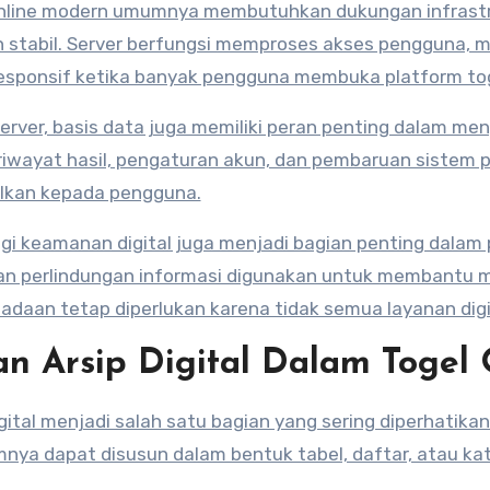
nline modern umumnya membutuhkan dukungan infrastru
n stabil. Server berfungsi memproses akses pengguna,
esponsif ketika banyak pengguna membuka platform to
server, basis data juga memiliki peran penting dalam meng
riwayat hasil, pengaturan akun, dan pembaruan sistem p
lkan kepada pengguna.
gi keamanan digital juga menjadi bagian penting dalam pl
an perlindungan informasi digunakan untuk membantu 
daan tetap diperlukan karena tidak semua layanan digit
an Arsip Digital Dalam Togel 
igital menjadi salah satu bagian yang sering diperhatikan
nya dapat disusun dalam bentuk tabel, daftar, atau kat