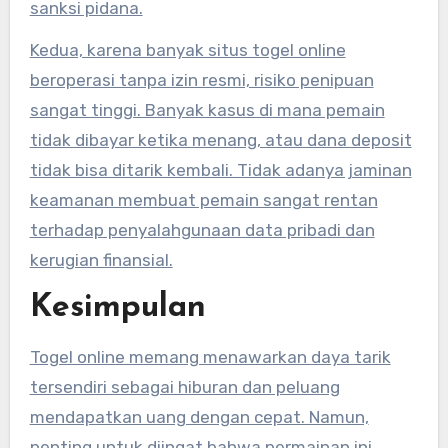
sanksi pidana.
Kedua, karena banyak situs togel online
beroperasi tanpa izin resmi, risiko penipuan
sangat tinggi. Banyak kasus di mana pemain
tidak dibayar ketika menang, atau dana deposit
tidak bisa ditarik kembali. Tidak adanya jaminan
keamanan membuat pemain sangat rentan
terhadap penyalahgunaan data pribadi dan
kerugian finansial.
Kesimpulan
Togel online memang menawarkan daya tarik
tersendiri sebagai hiburan dan peluang
mendapatkan uang dengan cepat. Namun,
penting untuk diingat bahwa permainan ini