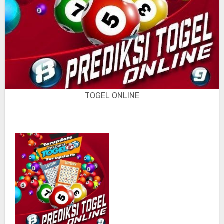
TOGEL ONLINE