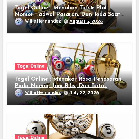
Togel Online : Menahan Tafsir Plat
Nomor, Jadwal Pasaran, Dan Jeda Saat
Angka Terasa Mengikuti
Willie Hernandez
August 5, 2026
Togel Online
Togel Online : Menakar Rasa Penasaran
Pada Nomor, Jam Rilis, Dan Batas
Pribadi
Willie Hernandez
July 22, 2026
Togel Online