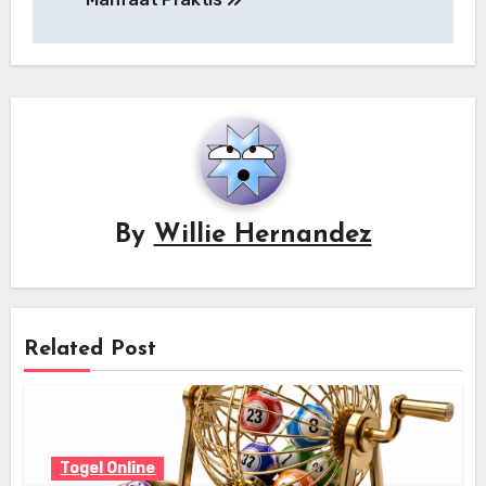
By
Willie Hernandez
Related Post
Togel Online