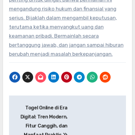
mengandung risiko hukum dan finansial yang
serius. Bijaklah dalam mengambil keputusan,
terutama ketika menyangkut uang dan
keamanan pribadi. Bermainlah secara
bertanggung jawab, dan jangan sampai hiburan
berubah menjadi masalah berkepanjangan.
Post
Togel Online di Era
navigation
Digital: Tren Modern,
Fitur Canggih, dan
Manfaat Praktis