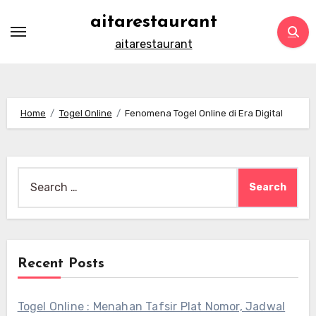
Skip
aitarestaurant
to
aitarestaurant
content
Home
Togel Online
Fenomena Togel Online di Era Digital
Search
for:
Recent Posts
Togel Online : Menahan Tafsir Plat Nomor, Jadwal