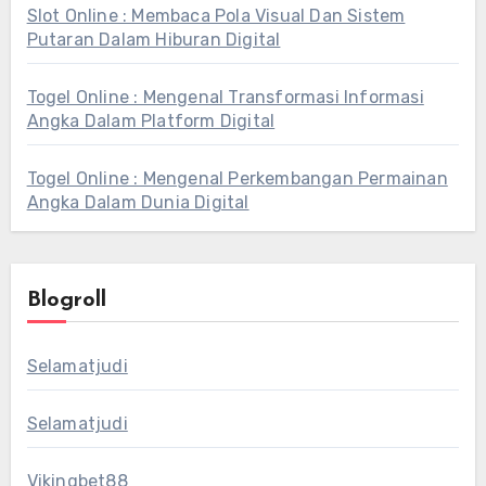
Slot Online : Membaca Pola Visual Dan Sistem
Putaran Dalam Hiburan Digital
Togel Online : Mengenal Transformasi Informasi
Angka Dalam Platform Digital
Togel Online : Mengenal Perkembangan Permainan
Angka Dalam Dunia Digital
Blogroll
Selamatjudi
Selamatjudi
Vikingbet88