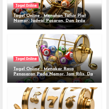
Togel Online
Togel Online : Menahan Tafsir Plat
Nomor, Jadwal Pasaran, Dan Jeda
Saat Angka Terasa Mengikuti
Togel Online
Togel Online : Menakar Rasa
Penasaran Pada Nomor, Jam Rilis, Dan
Batas Pribadi