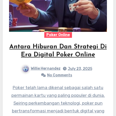
Poker Online
Antara Hiburan Dan Strategi Di
Era Digital Poker Online
Willie Hernandez
July 23, 2025
No Comments
Poker telah lama dikenal sebagai salah satu
permainan kartu yang paling populer di dunia.
Seiring perkembangan teknologi, poker pun
bertransformasi menjadi bentuk digital yang