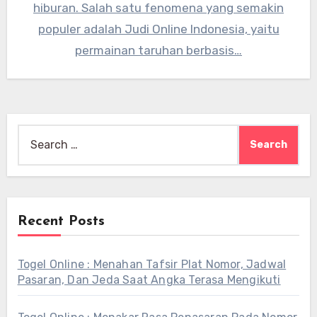
hiburan. Salah satu fenomena yang semakin
populer adalah Judi Online Indonesia, yaitu
permainan taruhan berbasis…
Search
for:
Recent Posts
Togel Online : Menahan Tafsir Plat Nomor, Jadwal
Pasaran, Dan Jeda Saat Angka Terasa Mengikuti