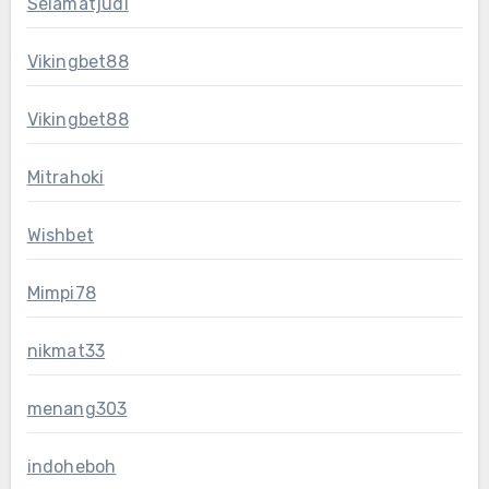
Selamatjudi
Vikingbet88
Vikingbet88
Mitrahoki
Wishbet
Mimpi78
nikmat33
menang303
indoheboh